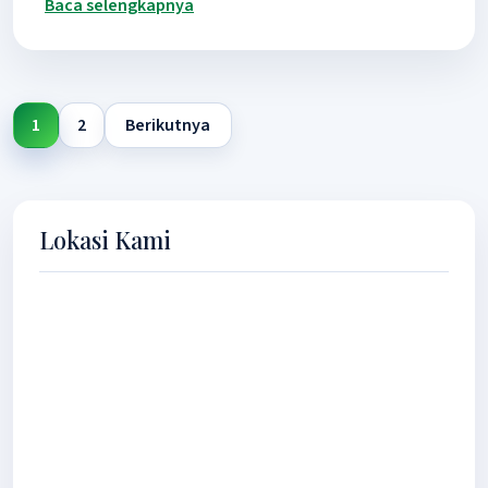
Baca selengkapnya
1
2
Berikutnya
Posts
pagination
Lokasi Kami