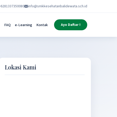
+6281337350080
info@smkkesehatanbalidewata.sch.id
FAQ
e-Learning
Kontak
Ayo Daftar !
Lokasi Kami